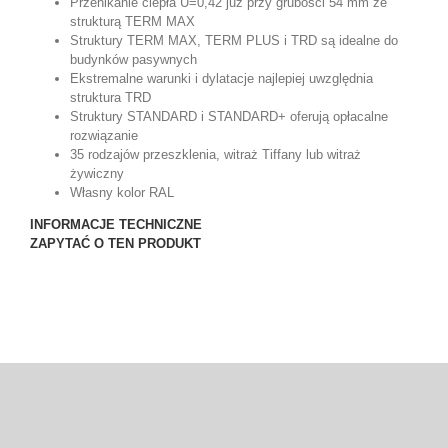
Przenikanie ciepła U=0,42 już przy grubości 54 mm ze
strukturą TERM MAX
Struktury TERM MAX, TERM PLUS i TRD są idealne do
budynków pasywnych
Ekstremalne warunki i dylatacje najlepiej uwzględnia
struktura TRD
Struktury STANDARD i STANDARD+ oferują opłacalne
rozwiązanie
35 rodzajów przeszklenia, witraż Tiffany lub witraż
żywiczny
Własny kolor RAL
INFORMACJE TECHNICZNE
ZAPYTAĆ O TEN PRODUKT