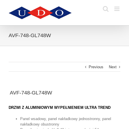
Skip
to
content
AVF-748-GL748W
Previous
Next
View
AVF-748-GL748W
Larger
Image
DRZWI Z ALUMINIOWYM WYPEŁNIENIEM ULTRA TREND
Panel wsadowy, panel nakładkowy jednostronny, panel
nakładkowy obustronny