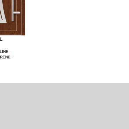
L
LINE
∙
TREND
∙