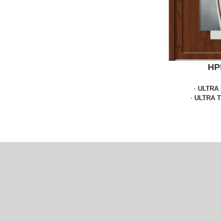
HP
∙
ULTRA 
∙
ULTRA 