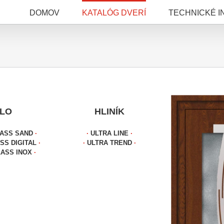
DOMOV
KATALÓG DVERÍ
TECHNICKÉ I
LO
HLINÍK
LASS SAND
∙
∙
ULTRA LINE
∙
SS DIGITAL
∙
∙
ULTRA TREND
∙
LASS INOX
∙