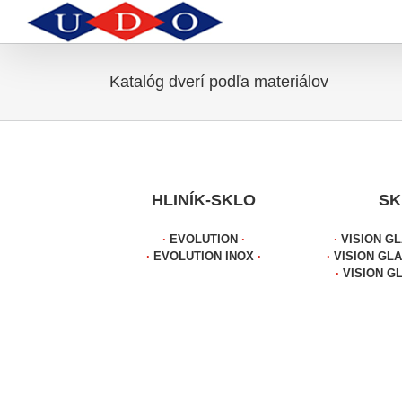
Skip
to
content
Katalóg dverí podľa materiálov
HLINÍK-SKLO
SK
∙
EVOLUTION
∙
∙
VISION G
∙
EVOLUTION INOX
∙
∙
VISION GLA
∙
VISION G